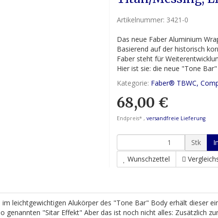
Artikelnummer:
3421-0
Das neue Faber Aluminium Wrap
Basierend auf der historisch ko
Faber steht für Weiterentwicklu
Hier ist sie: die neue "Tone Ba
Kategorie:
Faber® TBWC, Compe
68,00 €
Endpreis* ,
versandfreie Lieferung
Stk
I
Wunschzettel
Vergleichs
 im leichtgewichtigen Alukörper des "Tone Bar" Body erhält dieser ei
genannten "Sitar Effekt" Aber das ist noch nicht alles: Zusätzlich z