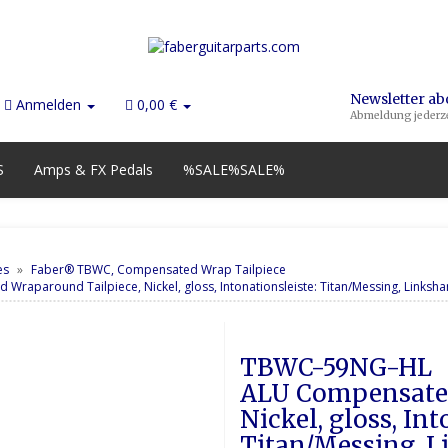
Newsletter a
Anmelden
0,00 €
Abmeldung jederze
S
Amps & FX Pedals
%SALE%SALE%
es
Faber® TBWC, Compensated Wrap Tailpiece
aparound Tailpiece, Nickel, gloss, Intonationsleiste: Titan/Messing, Linksh
TBWC-59NG-HL        	Faber Vintage
ALU Compensated
Nickel, gloss, Int
Titan/Messing, 