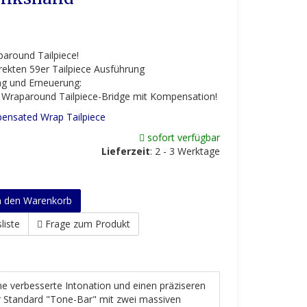
around Tailpiece!
rrekten 59er Tailpiece Ausführung
ng und Erneuerung:
r" Wraparound Tailpiece-Bridge mit Kompensation!
nsated Wrap Tailpiece
sofort verfügbar
Lieferzeit
:
2 - 3 Werktage
n den Warenkorb
liste
Frage zum Produkt
ne verbesserte Intonation und einen präziseren
ur Standard "Tone-Bar" mit zwei massiven