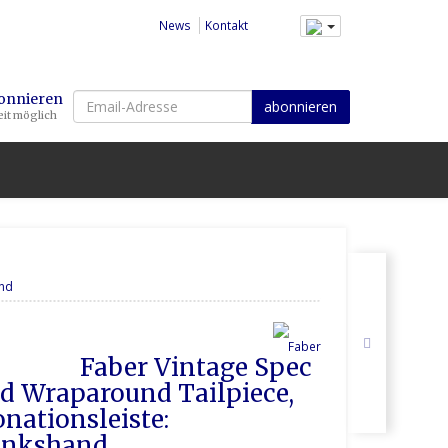
News
Kontakt
Email-
bonnieren
abonnieren
it möglich
Adresse
and
 Spec 
 Wraparound Tailpiece, 
onationsleiste: 
Linkshand