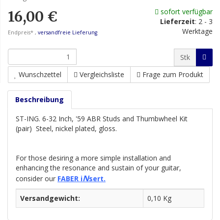
sofort verfügbar
16,00 €
Lieferzeit
:
2 - 3
Werktage
Endpreis* ,
versandfreie Lieferung
Stk
Wunschzettel
Vergleichsliste
Frage zum Produkt
Beschreibung
ST-ING. 6-32 Inch, '59 ABR Studs and Thumbwheel Kit
(pair) Steel, nickel plated, gloss.
For those desiring a more simple installation and
enhancing the resonance and sustain of your guitar,
N
consider our
FABER i
sert.
Versandgewicht:
0,10 Kg