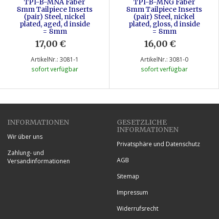
TPI-B-MNA Faber
TPI-B-MNG Faber
8mm Tailpiece Inserts
8mm Tailpiece Inserts
(pair) Steel, nickel
(pair) Steel, nickel
plated, aged, d inside
plated, gloss, d inside
= 8mm
= 8mm
17,00 €
*
16,00 €
*
ArtikelNr.: 3081-1
ArtikelNr.: 3081-0
sofort verfügbar
sofort verfügbar
INFORMATIONEN
GESETZLICHE
INFORMATIONEN
Wir über uns
Privatsphäre und Datenschutz
Zahlung- und
AGB
Versandinformationen
Sitemap
Impressum
Widerrufsrecht